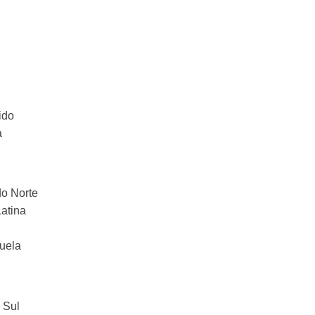
ido
a
o Norte
atina
uela
 Sul