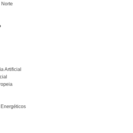
 Norte
o
a Artificial
cial
ropeia
 Energéticos