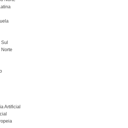
atina
uela
 Sul
 Norte
o
a Artificial
cial
ropeia