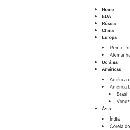
Home
EUA
Rússia
China
Europa
Reino Un
Alemanh
Ucrânia
Américas
América d
América L
Brasil
Venez
Ásia
Índia
Coreia do