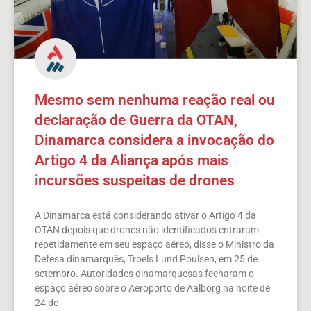
Mesmo sem nenhuma reação real ou
declaração de Guerra da OTAN,
Dinamarca considera a invocação do
Artigo 4 da Aliança após mais
incursões suspeitas de drones
A Dinamarca está considerando ativar o Artigo 4 da
OTAN depois que drones não identificados entraram
repetidamente em seu espaço aéreo, disse o Ministro da
Defesa dinamarquês, Troels Lund Poulsen, em 25 de
setembro. Autoridades dinamarquesas fecharam o
espaço aéreo sobre o Aeroporto de Aalborg na noite de
24 de