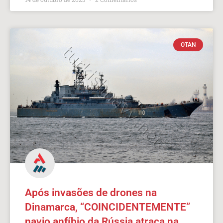
OTAN
Após invasões de drones na
Dinamarca, “COINCIDENTEMENTE”
navio anfíbio da Rússia atraca na