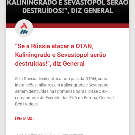
“Se a Rússia atacar a OTAN,
Kaliningrado e Sevastopol serão
destruídas!”, diz General
Se a Rússia decidir atacar um país da OTAN, suas
instalações militares em Kaliningrado e Sevastopol
seriam destruídas nas primeiras horas, disse o ex-
comandante do Exército dos EUA na Europa, General
Ben Hodges
LEIA MAIS »
14 de outubro de 2025
2 Comentários