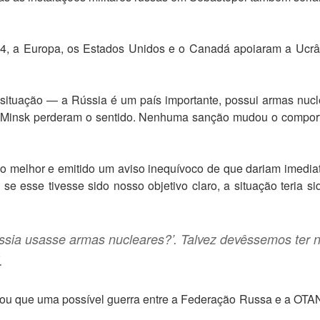
, a Europa, os Estados Unidos e o Canadá apoiaram a Ucrân
situação — a Rússia é um país importante, possui armas nuc
e Minsk perderam o sentido. Nenhuma sanção mudou o comport
o melhor e emitido um aviso inequívoco de que dariam imediat
e esse tivesse sido nosso objetivo claro, a situação teria s
ssia usasse armas nucleares?’. Talvez devêssemos ter 
.
zou que uma possível guerra entre a Federação Russa e a OTAN s