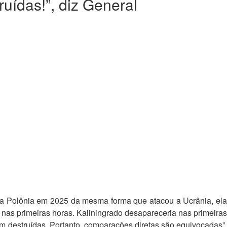
uídas!”, diz General
 a Polônia em 2025 da mesma forma que atacou a Ucrânia, ela
 nas primeiras horas. Kaliningrado desapareceria nas primeiras
m destruídas. Portanto, comparações diretas são equivocadas”,