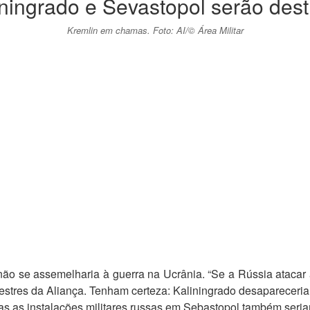
ningrado e Sevastopol serão destr
Kremlin em chamas. Foto: AI/© Área Militar
ão se assemelharia à guerra na Ucrânia. “Se a Rússia atacar
restres da Aliança. Tenham certeza: Kaliningrado desapareceria
as as instalações militares russas em Sebastopol também seria