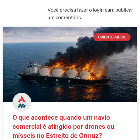
Você precisa fazer o
login
para publicar
um comentário.
ORIENTE-MÉDIO
O que acontece quando um navio
comercial é atingido por drones ou
mísseis no Estreito de Ormuz?