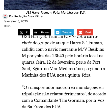
USS Harry Truman. Foto: Marinha dos EUA
Por
Redação Área Militar
fevereiro 13, 2025
14:35
X
Threads
Telegram
Email
USS Harry S. Truman (CVN-75), o carro-
chefe do grupo de ataque Harry S. Truman,
colidiu com o navio mercante M/V Besiktas-
M por volta das 23h45 pelo horário local na
quarta-feira, 12 de fevereiro, perto de Port
Said, Egito, no Mar Mediterrâneo, segundo a
Marinha dos EUA nesta quinta-feira.
“O transportador não sofreu inundações e a
tripulação não relatou ferimentos”, de acordo
com o Comandante Tim Gorman, porta-voz
da 6a Frota dos EUA.