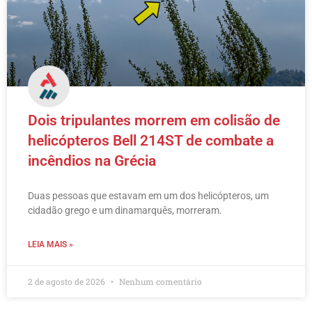
Dois tripulantes morrem em colisão de
helicópteros Bell 214ST de combate a
incêndios na Grécia
Duas pessoas que estavam em um dos helicópteros, um
cidadão grego e um dinamarquês, morreram.
LEIA MAIS »
2 de agosto de 2026
Nenhum comentário