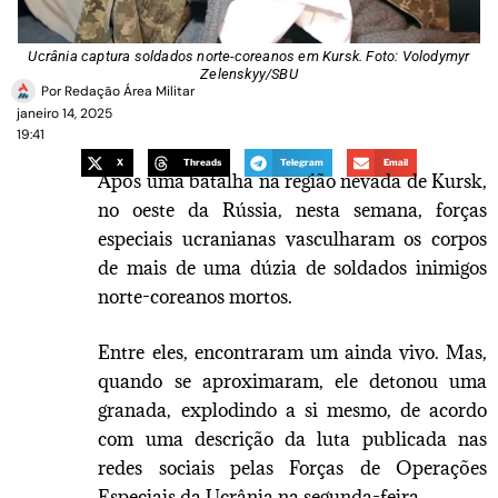
Ucrânia captura soldados norte-coreanos em Kursk. Foto: Volodymyr
Zelenskyy/SBU
Por
Redação Área Militar
janeiro 14, 2025
19:41
X
Threads
Telegram
Email
Após uma batalha na região nevada de Kursk,
no oeste da Rússia, nesta semana, forças
especiais ucranianas vasculharam os corpos
de mais de uma dúzia de soldados inimigos
norte-coreanos mortos.
Entre eles, encontraram um ainda vivo. Mas,
quando se aproximaram, ele detonou uma
granada, explodindo a si mesmo, de acordo
com uma descrição da luta publicada nas
redes sociais pelas Forças de Operações
Especiais da Ucrânia na segunda-feira.