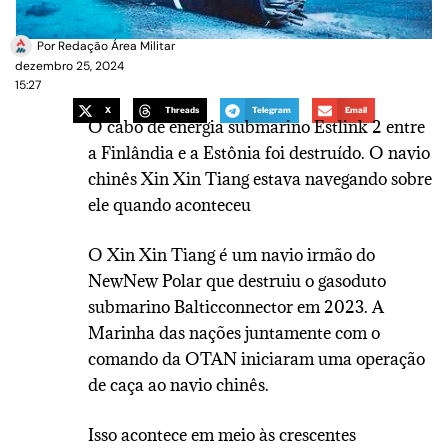
Por
Redação Área Militar
dezembro 25, 2024
15:27
X
Threads
Telegram
Email
O cabo de energia submarino Estlink 2 entre
a Finlândia e a Estônia foi destruído. O navio
chinês Xin Xin Tiang estava navegando sobre
ele quando aconteceu
O Xin Xin Tiang é um navio irmão do
NewNew Polar que destruiu o gasoduto
submarino Balticconnector em 2023. A
Marinha das nações juntamente com o
comando da OTAN iniciaram uma operação
de caça ao navio chinês.
Isso acontece em meio às crescentes