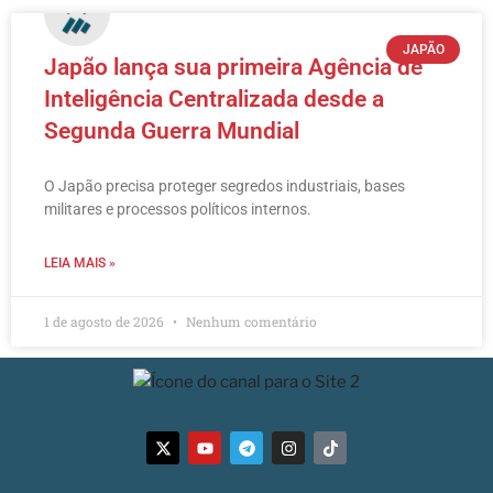
JAPÃO
Japão lança sua primeira Agência de
Inteligência Centralizada desde a
Segunda Guerra Mundial
O Japão precisa proteger segredos industriais, bases
militares e processos políticos internos.
LEIA MAIS »
1 de agosto de 2026
Nenhum comentário