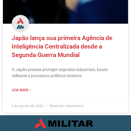
Japão lança sua primeira Agência de
Inteligência Centralizada desde a
Segunda Guerra Mundial
O Japão precisa proteger segredos industriais, bases
militares e processos políticos internos.
LEIA MAIS »
1 de agosto de 2026
Nenhum comentário