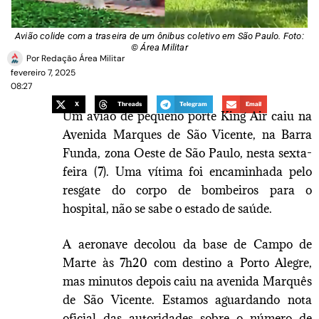
Avião colide com a traseira de um ônibus coletivo em São Paulo. Foto:
© Área Militar
Por
Redação Área Militar
fevereiro 7, 2025
08:27
X
Threads
Telegram
Email
Um avião de pequeno porte King Air caiu na
Avenida Marques de São Vicente, na Barra
Funda, zona Oeste de São Paulo, nesta sexta-
feira (7). Uma vítima foi encaminhada pelo
resgate do corpo de bombeiros para o
hospital, não se sabe o estado de saúde.
A aeronave decolou da base de Campo de
Marte às 7h20 com destino a Porto Alegre,
mas minutos depois caiu na avenida Marquês
de São Vicente. Estamos aguardando nota
oficial das autoridades sobre o número de