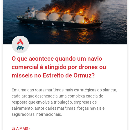
O que acontece quando um navio
comercial é atingido por drones ou
mísseis no Estreito de Ormuz?
Em uma das rotas marítimas mais estratégicas do planeta,
cada ataque desencadeia uma complexa cadeia de
resposta que envolve a tripulação, empresas de
salvamento, autoridades marítimas, forças navais e
seguradoras internacionais.
LEIA MAIS »