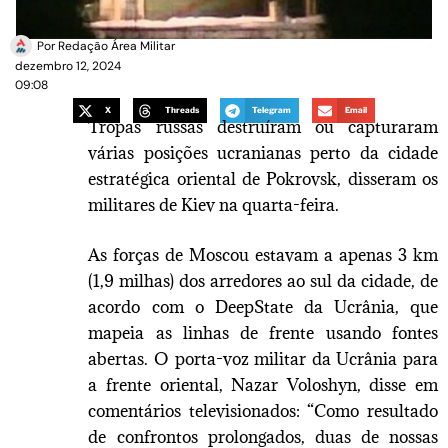
Por
Redação Área Militar
dezembro 12, 2024
09:08
X
Threads
Telegram
Email
Tropas russas destruíram ou capturaram
várias posições ucranianas perto da cidade
estratégica oriental de Pokrovsk, disseram os
militares de Kiev na quarta-feira.
As forças de Moscou estavam a apenas 3 km
(1,9 milhas) dos arredores ao sul da cidade, de
acordo com o DeepState da Ucrânia, que
mapeia as linhas de frente usando fontes
abertas. O porta-voz militar da Ucrânia para
a frente oriental, Nazar Voloshyn, disse em
comentários televisionados: “Como resultado
de confrontos prolongados, duas de nossas