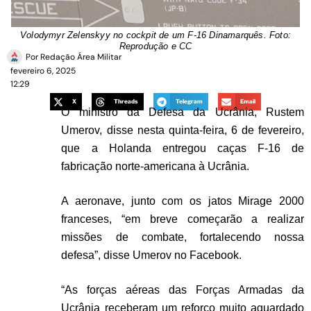
Volodymyr Zelenskyy no cockpit de um F-16 Dinamarquês. Foto:
Reprodução e CC
Por
Redação Área Militar
fevereiro 6, 2025
12:29
X
Threads
Telegram
Email
O ministro da Defesa da Ucrânia, Rustem
Umerov, disse nesta quinta-feira, 6 de fevereiro,
que a Holanda entregou caças F-16 de
fabricação norte-americana à Ucrânia.
A aeronave, junto com os jatos Mirage 2000
franceses, “em breve começarão a realizar
missões de combate, fortalecendo nossa
defesa”, disse Umerov no Facebook.
“As forças aéreas das Forças Armadas da
Ucrânia receberam um reforço muito aguardado