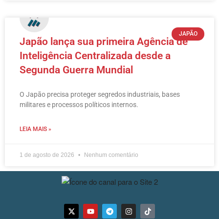
JAPÃO
Japão lança sua primeira Agência de
Inteligência Centralizada desde a
Segunda Guerra Mundial
O Japão precisa proteger segredos industriais, bases
militares e processos políticos internos.
LEIA MAIS »
1 de agosto de 2026
Nenhum comentário