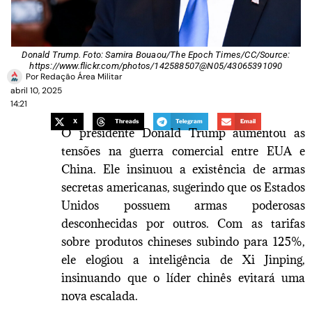
Donald Trump. Foto: Samira Bouaou/The Epoch Times/CC/Source:
https://www.flickr.com/photos/142588507@N05/43065391090
Por
Redação Área Militar
abril 10, 2025
14:21
X
Threads
Telegram
Email
O presidente Donald Trump aumentou as
tensões na guerra comercial entre EUA e
China. Ele insinuou a existência de armas
secretas americanas, sugerindo que os Estados
Unidos possuem armas poderosas
desconhecidas por outros. Com as tarifas
sobre produtos chineses subindo para 125%,
ele elogiou a inteligência de Xi Jinping,
insinuando que o líder chinês evitará uma
nova escalada.