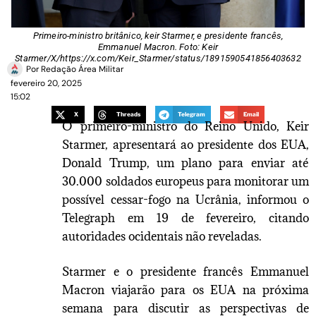
Primeiro-ministro britânico, keir Starmer, e presidente francês,
Emmanuel Macron. Foto: Keir
Starmer/X/https://x.com/Keir_Starmer/status/1891590541856403632
Por
Redação Área Militar
fevereiro 20, 2025
15:02
X
Threads
Telegram
Email
O primeiro-ministro do Reino Unido, Keir
Starmer, apresentará ao presidente dos EUA,
Donald Trump, um plano para enviar até
30.000 soldados europeus para monitorar um
possível cessar-fogo na Ucrânia, informou o
Telegraph em 19 de fevereiro, citando
autoridades ocidentais não reveladas.
Starmer e o presidente francês Emmanuel
Macron viajarão para os EUA na próxima
semana para discutir as perspectivas de