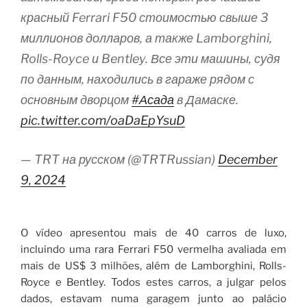
красный Ferrari F50 стоимостью свыше 3
миллионов долларов, а также Lamborghini,
Rolls-Royce и Bentley. Все эти машины, судя
по данным, находились в гараже рядом с
основным дворцом
#Асада
в Дамаске.
pic.twitter.com/oaDaEpYsuD
— TRT на русском (@TRTRussian)
December
9, 2024
O vídeo apresentou mais de 40 carros de luxo,
incluindo uma rara Ferrari F50 vermelha avaliada em
mais de US$ 3 milhões, além de Lamborghini, Rolls-
Royce e Bentley. Todos estes carros, a julgar pelos
dados, estavam numa garagem junto ao palácio