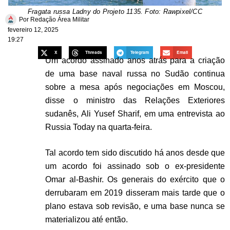
Fragata russa Ladny do Projeto 1135. Foto: Rawpixel/CC
Por
Redação Área Militar
fevereiro 12, 2025
19:27
X
Threads
Telegram
Email
Um acordo assinado anos atrás para a criação
de uma base naval russa no Sudão continua
sobre a mesa após negociações em Moscou,
disse o ministro das Relações Exteriores
sudanês, Ali Yusef Sharif, em uma entrevista ao
Russia Today na quarta-feira.
Tal acordo tem sido discutido há anos desde que
um acordo foi assinado sob o ex-presidente
Omar al-Bashir. Os generais do exército que o
derrubaram em 2019 disseram mais tarde que o
plano estava sob revisão, e uma base nunca se
materializou até então.