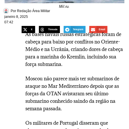
Mil.ru.
Por
Redação Área Militar
janeiro 8, 2025
07:42
X
Threads
Telegram
Email
As bases navais russas estratégicas foram de
cabeça para baixo por conflitos no Oriente-
Médio e na Ucrânia, criando dores de cabeça
para a marinha do Kremlin, incluindo sua
força submarina.
Moscou não parece mais ter submarinos de
ataque no Mar Mediterrâneo depois que as
forças da OTAN avistaram seu último
submarino conhecido saindo da região na
semana passada.
Os militares de Portugal disseram que