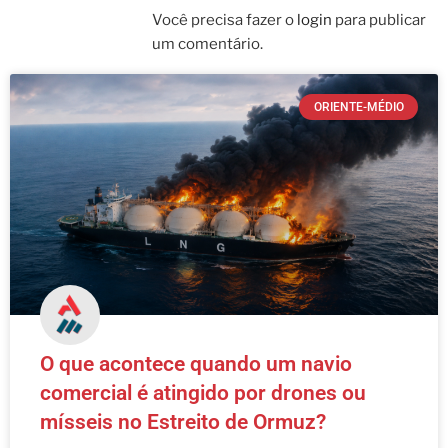
Você precisa fazer o
login
para publicar
um comentário.
ORIENTE-MÉDIO
O que acontece quando um navio
comercial é atingido por drones ou
mísseis no Estreito de Ormuz?