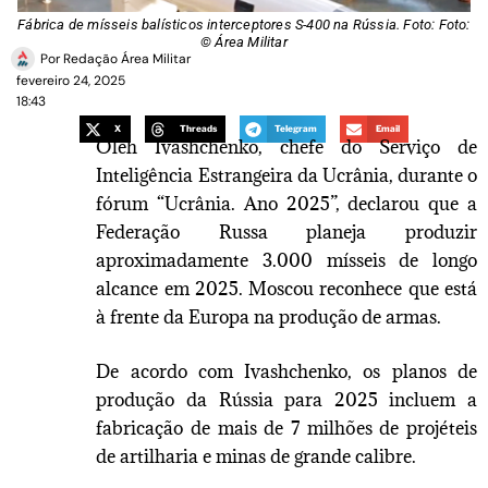
Fábrica de mísseis balísticos interceptores S-400 na Rússia. Foto: Foto:
© Área Militar
Por
Redação Área Militar
fevereiro 24, 2025
18:43
X
Threads
Telegram
Email
Oleh Ivashchenko, chefe do Serviço de
Inteligência Estrangeira da Ucrânia, durante o
fórum “Ucrânia. Ano 2025”, declarou que a
Federação Russa planeja produzir
aproximadamente 3.000 mísseis de longo
alcance em 2025. Moscou reconhece que está
à frente da Europa na produção de armas.
De acordo com Ivashchenko, os planos de
produção da Rússia para 2025 incluem a
fabricação de mais de 7 milhões de projéteis
de artilharia e minas de grande calibre.