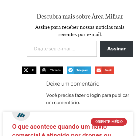
Descubra mais sobre Área Militar
Assine para receber nossas notícias mais
recentes por e-mail.
Assinar
X
Threads
Telegram
Email
Deixe um comentário
Você precisa fazer o
login
para publicar
um comentário.
ORIENTE-MÉDIO
O que acontece quando um navio
comercial é atingido por drones ou