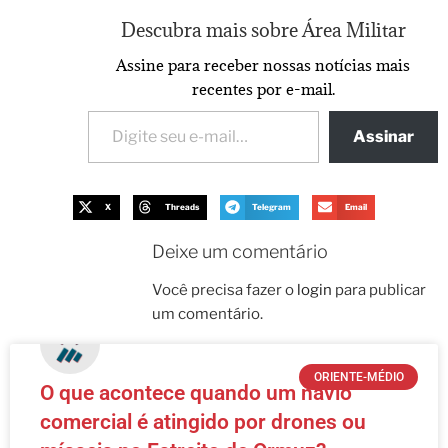
Descubra mais sobre Área Militar
Assine para receber nossas notícias mais
recentes por e-mail.
Assinar
X
Threads
Telegram
Email
Deixe um comentário
Você precisa fazer o
login
para publicar
um comentário.
ORIENTE-MÉDIO
O que acontece quando um navio
comercial é atingido por drones ou