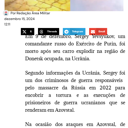
Por
Redação Área Militar
dezembro 15, 2024
12:11
X
Threads
Telegram
Email
Em 9 de dezembro, Sergey Yevsyukov, um
comandante russo do Exército de Putin, foi
morto após seu carro explodir na região de
Donetsk ocupada, na Ucrânia.
Segundo informações da Ucrânia, Sergey foi
um dos criminosos de guerra responsáveis ​​
pelo massacre da Rússia em 2022 para
encobrir a tortura e as execuções de
prisioneiros de guerra ucranianos que se
renderam em Azovstal.
Na ocasião dos ataques em Azovstal, de