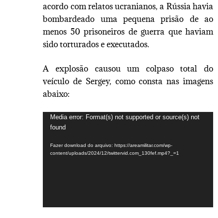
acordo com relatos ucranianos, a Rússia havia
bombardeado uma pequena prisão de ao
menos 50 prisoneiros de guerra que haviam
sido torturados e executados.
A explosão causou um colpaso total do
veículo de Sergey, como consta nas imagens
abaixo:
Tocador
Media error: Format(s) not supported or source(s) not
found
de
vídeo
Fazer download do arquivo: https://areamilitar.com/wp-
content/uploads/2024/12/twittervid.com_130fef.mp4?_=1