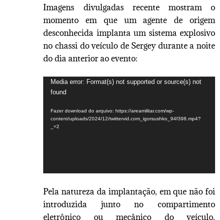
Imagens divulgadas recente mostram o
momento em que um agente de origem
desconhecida implanta um sistema explosivo
no chassi do veículo de Sergey durante a noite
do dia anterior ao evento:
Tocador
Media error: Format(s) not supported or source(s) not
found
de
vídeo
Fazer download do arquivo: https://areamilitar.com/wp-
content/uploads/2024/12/twittervid.com_igorsushko_94f398.mp4?
_=2
Pela natureza da implantação, em que não foi
introduzida junto no compartimento
eletrônico ou mecânico do veículo,