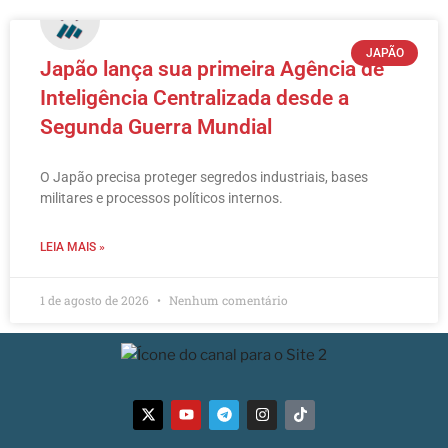
JAPÃO
Japão lança sua primeira Agência de
Inteligência Centralizada desde a
Segunda Guerra Mundial
O Japão precisa proteger segredos industriais, bases
militares e processos políticos internos.
LEIA MAIS »
1 de agosto de 2026
Nenhum comentário