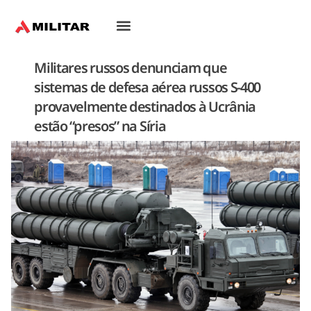
Oriente-Médio
Militares russos denunciam que
sistemas de defesa aérea russos S-400
provavelmente destinados à Ucrânia
estão “presos” na Síria