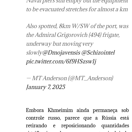
Naval piers still empty but the equipment
to be evacuated stretches for almost a km
Also spotted, 8km W/SW of the port, was
the Admiral Grigorovich (494) frigate,
underway but moving very
slowly
@Dmojavensis
@Schizointel
pic.twitter.com/6f9HSzsw1j
— MT Anderson (@MT_Anderson)
January 7, 2025
Embora Khmeimim ainda permaneça sob
controle russo, parece que a Rússia está
retirando e reposicionando quantidades