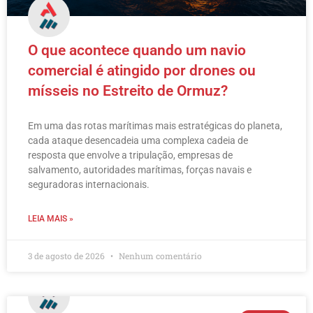
O que acontece quando um navio
comercial é atingido por drones ou
mísseis no Estreito de Ormuz?
Em uma das rotas marítimas mais estratégicas do planeta,
cada ataque desencadeia uma complexa cadeia de
resposta que envolve a tripulação, empresas de
salvamento, autoridades marítimas, forças navais e
seguradoras internacionais.
LEIA MAIS »
3 de agosto de 2026
Nenhum comentário