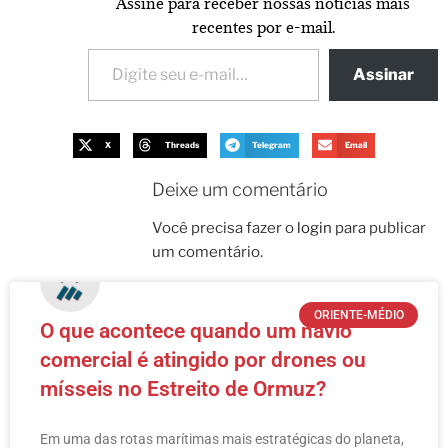
Assine para receber nossas notícias mais
recentes por e-mail.
Assinar
X
Threads
Telegram
Email
Deixe um comentário
Você precisa fazer o
login
para publicar
um comentário.
ORIENTE-MÉDIO
O que acontece quando um navio
comercial é atingido por drones ou
mísseis no Estreito de Ormuz?
Em uma das rotas marítimas mais estratégicas do planeta,