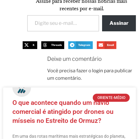
Assine para receber nossas notícias mais
recentes por e-mail.
Assinar
X
Threads
Telegram
Email
Deixe um comentário
Você precisa fazer o
login
para publicar
um comentário.
ORIENTE-MÉDIO
O que acontece quando um navio
comercial é atingido por drones ou
mísseis no Estreito de Ormuz?
Em uma das rotas marítimas mais estratégicas do planeta,