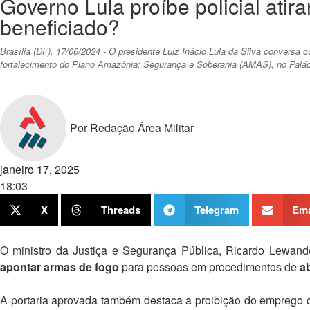
Governo Lula proíbe policial ati
beneficiado?
Brasília (DF), 17/06/2024 - O presidente Luiz Inácio Lula da Silva convers
fortalecimento do Plano Amazônia: Segurança e Soberania (AMAS), no Paláci
Por
Redação Área Militar
janeiro 17, 2025
18:03
X
Threads
Telegram
Ema
O ministro da Justiça e Segurança Pública, Ricardo Lewando
apontar armas de fogo
para pessoas em procedimentos de
a
A portaria aprovada também destaca a proibição do emprego 