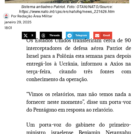
Sistema antiaéreo Patriot. Foto: OTAN/NATO/Source:
https://www.nato.int/cps/en/natohq/news_221626.htm
Por
Redação Área Militar
janeiro 29, 2025
18:01
X
Threads
Telegram
Email
Os Estados Unidos transferiram cerca de 90
interceptadores de defesa aérea Patriot de
Israel para a Polônia esta semana para depois
entregá-los à Ucrânia, informou a Axios na
terça-feira, citando três fontes com
conhecimento da operação.
“Vimos os relatórios, mas não temos nada a
fornecer neste momento”, disse um porta-voz
do Pentágono em resposta ao relatório.
Um porta-voz do gabinete do primeiro-
ministro israelense Benjamin Netanyahu