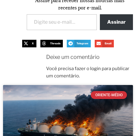
Assine para receber nossas notícias mais
recentes por e-mail.
Assinar
X
Threads
Telegram
Email
Deixe um comentário
Você precisa fazer o
login
para publicar
um comentário.
ORIENTE-MÉDIO