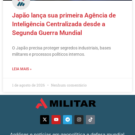
Japão lança sua primeira Agência de
Inteligência Centralizada desde a
Segunda Guerra Mundial
O Japão precisa proteger segredos industriais, bases
militares e processos políticos internos.
LEIA MAIS »
1 de agosto de 2026
Nenhum comentário
Análises e notícias em geopolítica e defesa mundial.