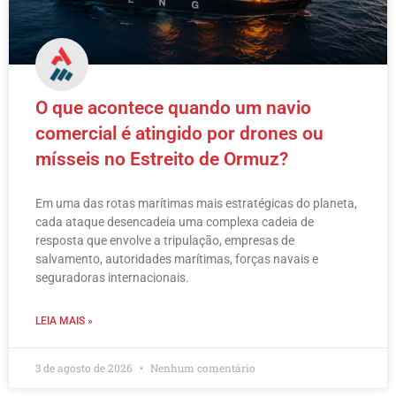
O que acontece quando um navio
comercial é atingido por drones ou
mísseis no Estreito de Ormuz?
Em uma das rotas marítimas mais estratégicas do planeta,
cada ataque desencadeia uma complexa cadeia de
resposta que envolve a tripulação, empresas de
salvamento, autoridades marítimas, forças navais e
seguradoras internacionais.
LEIA MAIS »
3 de agosto de 2026
Nenhum comentário