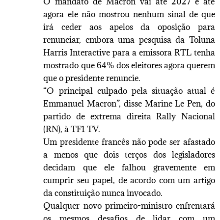
O mandato de Macron vai até 2027 e até
agora ele não mostrou nenhum sinal de que
irá ceder aos apelos da oposição para
renunciar, embora uma pesquisa da Toluna
Harris Interactive para a emissora RTL tenha
mostrado que 64% dos eleitores agora querem
que o presidente renuncie.
“O principal culpado pela situação atual é
Emmanuel Macron”, disse Marine Le Pen, do
partido de extrema direita Rally Nacional
(RN), à TF1 TV.
Um presidente francês não pode ser afastado
a menos que dois terços dos legisladores
decidam que ele falhou gravemente em
cumprir seu papel, de acordo com um artigo
da constituição nunca invocado.
Qualquer novo primeiro-ministro enfrentará
os mesmos desafios de lidar com um