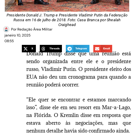
Presidente Donald J. Trump e Presidente Vladimir Putin da Federação
Russa em 16 de julho de 2018. Foto: Casa Branca por Shealah
Craighead
Por
Redação Área Militar
janeiro 10, 2025
08:55
X
Threads
Telegram
Email
Donald Trump disse que uma reunião está
sendo organizada entre ele e o presidente
russo, Vladimir Putin. O presidente eleito dos
EUA não deu um cronograma para quando a
reunião poderá ocorrer.
“Ele quer se encontrar e estamos marcando
isso”, disse ele em seu resort em Mar-a-Lago,
na Flórida. O Kremlin disse em resposta que
estava aberto às negociações, mas que
nenhum detalhe havia sido confirmado ainda.