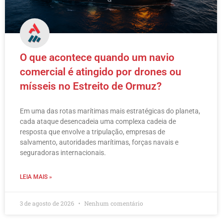
O que acontece quando um navio
comercial é atingido por drones ou
mísseis no Estreito de Ormuz?
Em uma das rotas marítimas mais estratégicas do planeta,
cada ataque desencadeia uma complexa cadeia de
resposta que envolve a tripulação, empresas de
salvamento, autoridades marítimas, forças navais e
seguradoras internacionais.
LEIA MAIS »
3 de agosto de 2026
Nenhum comentário