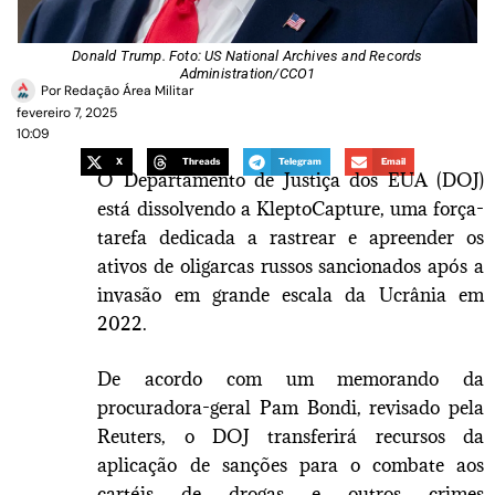
Donald Trump. Foto: US National Archives and Records
Administration/CCO1
Por
Redação Área Militar
fevereiro 7, 2025
10:09
X
Threads
Telegram
Email
O Departamento de Justiça dos EUA (DOJ)
está dissolvendo a KleptoCapture, uma força-
tarefa dedicada a rastrear e apreender os
ativos de oligarcas russos sancionados após a
invasão em grande escala da Ucrânia em
2022.
De acordo com um memorando da
procuradora-geral Pam Bondi, revisado pela
Reuters, o DOJ transferirá recursos da
aplicação de sanções para o combate aos
cartéis de drogas e outros crimes