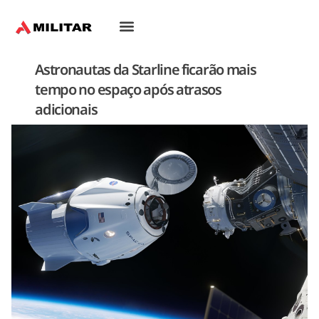
Oriente-Médio
Astronautas da Starline ficarão mais
tempo no espaço após atrasos
adicionais