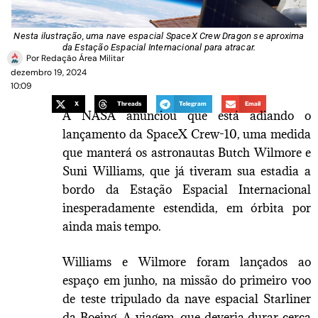
Nesta ilustração, uma nave espacial SpaceX Crew Dragon se aproxima
da Estação Espacial Internacional para atracar.
Por
Redação Área Militar
dezembro 19, 2024
10:09
X
Threads
Telegram
Email
A NASA anunciou que está adiando o
lançamento da SpaceX Crew-10, uma medida
que manterá os astronautas Butch Wilmore e
Suni Williams, que já tiveram sua estadia a
bordo da Estação Espacial Internacional
inesperadamente estendida, em órbita por
ainda mais tempo.
Williams e Wilmore foram lançados ao
espaço em junho, na missão do primeiro voo
de teste tripulado da nave espacial Starliner
da Boeing. A viagem, que deveria durar cerca