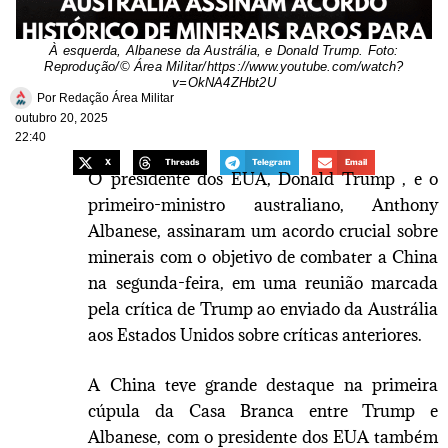
À esquerda, Albanese da Austrália, e Donald Trump. Foto:
Reprodução/© Área Militar/https://www.youtube.com/watch?
v=OkNA4ZHbt2U
Por
Redação Área Militar
outubro 20, 2025
22:40
X
Threads
Telegram
Email
O presidente dos EUA, Donald Trump , e o
primeiro-ministro australiano, Anthony
Albanese, assinaram um acordo crucial sobre
minerais com o objetivo de combater a China
na segunda-feira, em uma reunião marcada
pela crítica de Trump ao enviado da Austrália
aos Estados Unidos sobre críticas anteriores.
A China teve grande destaque na primeira
cúpula da Casa Branca entre Trump e
Albanese, com o presidente dos EUA também