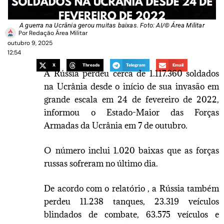
A guerra na Ucrânia gerou muitas baixas. Foto: AI/© Área Militar
Por
Redação Área Militar
outubro 9, 2025
12:54
X
Threads
Telegram
Email
A Rússia perdeu cerca de 1.117.360 soldados
na Ucrânia desde o início de sua invasão em
grande escala em 24 de fevereiro de 2022,
informou o Estado-Maior das Forças
Armadas da Ucrânia em 7 de outubro.
O número inclui 1.020 baixas que as forças
russas sofreram no último dia.
De acordo com o relatório , a Rússia também
perdeu 11.238 tanques, 23.319 veículos
blindados de combate, 63.575 veículos e