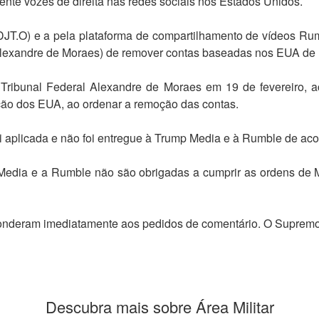
mente vozes de direita nas redes sociais nos Estados Unidos.
.O) e a pela plataforma de compartilhamento de vídeos Rumbl
Alexandre de Moraes) de remover contas baseadas nos EUA de um
bunal Federal Alexandre de Moraes em 19 de fevereiro, acus
ção dos EUA, ao ordenar a remoção das contas.
i aplicada e não foi entregue à Trump Media e à Rumble de acor
 Media e a Rumble não são obrigadas a cumprir as ordens de 
nderam imediatamente aos pedidos de comentário. O Supremo T
Descubra mais sobre Área Militar