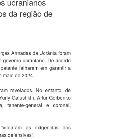
es ucranianos
ios da região de
orças Armadas da Ucrânia foram
 o governo ucraniano. De acordo
 patente falharam em garantir a
m maio de 2024.
oram revelados. No entanto, de
Yuriy Galushkin, Artur Gorbenko
, tenente-general e coronel,
“violaram as exigências dos
as defensivas”.