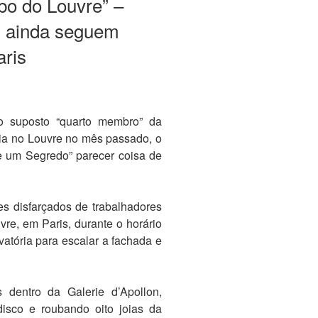
bo do Louvre” –
s ainda seguem
ris
o suposto “quarto membro” da
dia no Louvre no mês passado, o
e um Segredo” parecer coisa de
es disfarçados de trabalhadores
re, em Paris, durante o horário
atória para escalar a fachada e
dentro da Galerie d’Apollon,
disco e roubando oito joias da