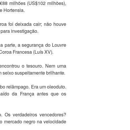
 €88 milhões (US$102 milhões),
e Hortensia.
roa foi deixada cair; não houve
 para investigação.
da parte, a segurança do Louvre
 Coroa Francesa (Luís XV).
encontrou o tesouro. Nem uma
eixo suspeitamente brilhante.
oubo relâmpago. Era um oleoduto.
saído da França antes que os
o. Os verdadeiros vencedores?
o mercado negro na velocidade