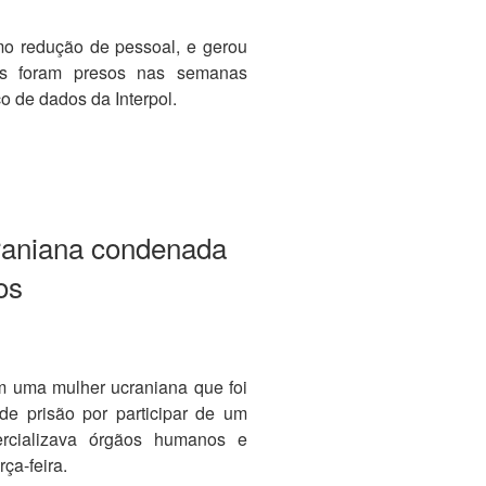
mo redução de pessoal, e gerou
os foram presos nas semanas
o de dados da Interpol.
raniana condenada
os
am uma mulher ucraniana que foi
e prisão por participar de um
rcializava órgãos humanos e
ça-feira.