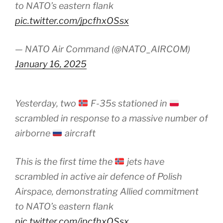
to NATO’s eastern flank
pic.twitter.com/jpcfhxOSsx
— NATO Air Command (@NATO_AIRCOM)
January 16, 2025
Yesterday, two
F-35s stationed in
scrambled in response to a massive number of
airborne
aircraft
This is the first time the
jets have
scrambled in active air defence of Polish
Airspace, demonstrating Allied commitment
to NATO’s eastern flank
pic.twitter.com/jpcfhxOSsx