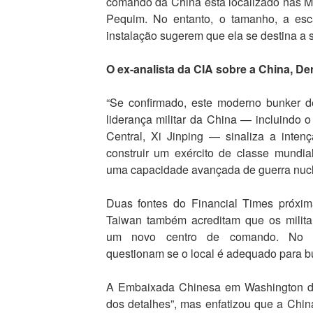
comando da China está localizado nas M
Pequim. No entanto, o tamanho, a esc
instalação sugerem que ela se destina a su
O ex-analista da CIA sobre a China, De
“Se confirmado, este moderno bunker 
liderança militar da China — incluindo o
Central, Xi Jinping — sinaliza a int
construir um exército de classe mundi
uma capacidade avançada de guerra nucl
Duas fontes do Financial Times próxim
Taiwan também acreditam que os milita
um novo centro de comando. No ent
questionam se o local é adequado para b
A Embaixada Chinesa em Washington de
dos detalhes”, mas enfatizou que a Chi