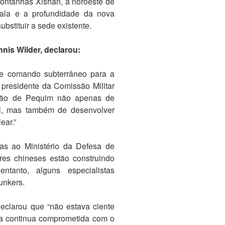
ontanhas Xishan, a noroeste de
ala e a profundidade da nova
bstituir a sede existente.
nnis Wilder, declarou:
de comando subterrâneo para a
 presidente da Comissão Militar
enção de Pequim não apenas de
al, mas também de desenvolver
ear.”
as ao Ministério da Defesa de
res chineses estão construindo
anto, alguns especialistas
unkers.
clarou que “não estava ciente
na continua comprometida com o