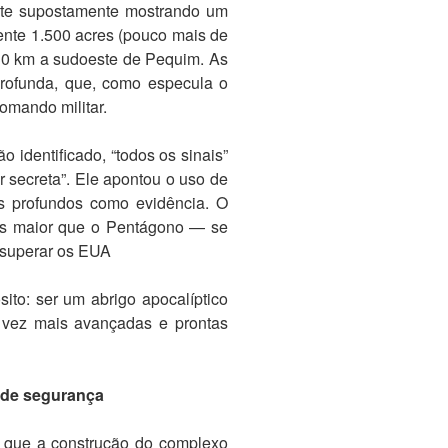
lite supostamente mostrando um
ente 1.500 acres (pouco mais de
 30 km a sudoeste de Pequim. As
rofunda, que, como especula o
omando militar.
identificado, “todos os sinais”
r secreta”. Ele apontou o uso de
os profundos como evidência. O
s maior que o Pentágono — se
 superar os EUA
ito: ser um abrigo apocalíptico
 vez mais avançadas e prontas
 de segurança
e que a construção do complexo