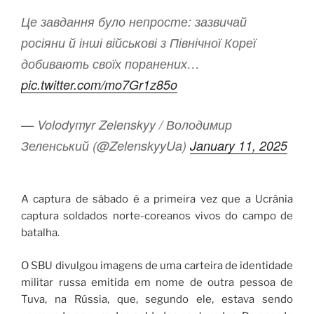
Це завдання було непросте: зазвичай
росіяни й інші військові з Північної Кореї
добивають своїх поранених…
pic.twitter.com/mo7Gr1z85o
— Volodymyr Zelenskyy / Володимир
Зеленський (@ZelenskyyUa)
January 11, 2025
A captura de sábado é a primeira vez que a Ucrânia
captura soldados norte-coreanos vivos do campo de
batalha.
O SBU divulgou imagens de uma carteira de identidade
militar russa emitida em nome de outra pessoa de
Tuva, na Rússia, que, segundo ele, estava sendo