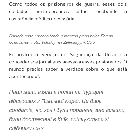
Como todos os prisioneiros de guerra, esses dois
soldados norte-coreanos estão recebendo a
assistência médica necessária.
Soldado norte-coreano ferido e mantido preso pelas Forças
Ucranianas. Foto; Volodoymyr Zelenskyy/X/SBU
Eu instruí o Serviço de Segurança da Ucrânia a
conceder aos jornalistas acesso a esses prisioneiros. O
mundo precisa saber a verdade sobre o que está
acontecendo”.
Наші воїни взяли в полон на Курщині
військових з Північної Кореї. Це двоє
солдатів, які хоч і були поранені, але вижили,
були доставлені в Київ, спілкуються зі
слідчими СБУ.