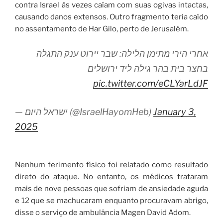
contra Israel às vezes caíam com suas ogivas intactas,
causando danos extensos. Outro fragmento teria caído
no assentamento de Har Gilo, perto de Jerusalém.
אחרי הירי מתימן הלילה: שבר יירוט ענק התגלה
בחצר בית בהר גילה ליד ירושלים
pic.twitter.com/eCLYarLdJF
— ישראל היום (@IsraelHayomHeb)
January 3,
2025
Nenhum ferimento físico foi relatado como resultado
direto do ataque. No entanto, os médicos trataram
mais de nove pessoas que sofriam de ansiedade aguda
e 12 que se machucaram enquanto procuravam abrigo,
disse o serviço de ambulância Magen David Adom.